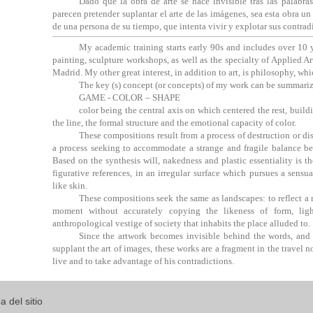
Dado que la obra de arte se hace invisible tras las palabra
parecen pretender suplantar el arte de las imágenes, sea esta obra u
de una persona de su tiempo, que intenta vivir y explotar sus contrad
My academic training starts early 90s and includes over 10 
painting, sculpture workshops, as well as the specialty of Applied Ar
Madrid. My other great interest, in addition to art, is philosophy, wh
The key (s) concept (or concepts) of my work can be summariz
GAME - COLOR – SHAPE
color being the central axis on which centered the rest, build
the line, the formal structure and the emotional capacity of color.
These compositions result from a process of destruction or di
a process seeking to accommodate a strange and fragile balance be
Based on the synthesis will, nakedness and plastic essentiality is th
figurative references, in an irregular surface which pursues a sensua
like skin.
These compositions seek the same as landscapes: to reflect a 
moment without accurately copying the likeness of form, light,
anthropological vestige of society that inhabits the place alluded to.
Since the artwork becomes invisible behind the words, and
supplant the art of images, these works are a fragment in the travel n
live and to take advantage of his contradictions.
 del sitio