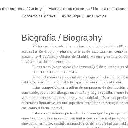
a de imágenes / Gallery
Exposiciones recientes / Recent exhibitions
Contacto / Contact
Aviso legal / Legal notice
Biografía / Biography
Mi formación académica
comienza a principios de los 90 y
academias de dibujo y pintura, talleres de escultura, así como la
Escuela
nº 4
de Artes y Oficios
de Madrid
. Mi otro gran interés, ad
llevó a cursar dicha licenciatura.
El concepto (o conceptos) fundamental(es) de mi trabajo puede
JUEGO – COLOR – FORMA
siendo el color el eje central sobre el que gira el resto, cons
del trazo, la estructura formal y la capacidad emocional del color.
Estas composiciones resultan de un proceso de destrucción 
construido, que busca albergar un extraño y frágil equilibrio entre lo
voluntad de síntesis, la desnudez y esencialidad plástica es produc
referencias figurativas, en una superficie irregular que persigue un ta
casi como si fuera una piel.
Estas composiciones pretenden lo mismo que los paisajes: refl
emoción, una idea o momento, sin imitar con precisión el parecido de 
sino como territorio, vestigio antropológico de la sociedad que habita