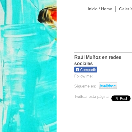
Inicio / Home
Galerí
Raúl Muñoz en redes
sociales
Compartir
Follow me:
Sígueme en:
Twittear esta página