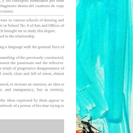
s, y los conceptos formulados por éstas
n fragmento dentro del cuaderno de viaje
icciones.
years in various schools of drawing and
ts in School No. 4 of Arts and Offices of
ich brought me to study this degree.
ed in the relationship
ing a language with the gestural force of
smantling of the previously constructed,
tween the passionate and the reflexive.
e result of progressive disappearance of
l touch, close and full of errors, almost
mood, to recreate an emotion, an idea or
 and transparency, but as territory,
 the ideas expressed by them appear to
otebook of a person of his time trying to